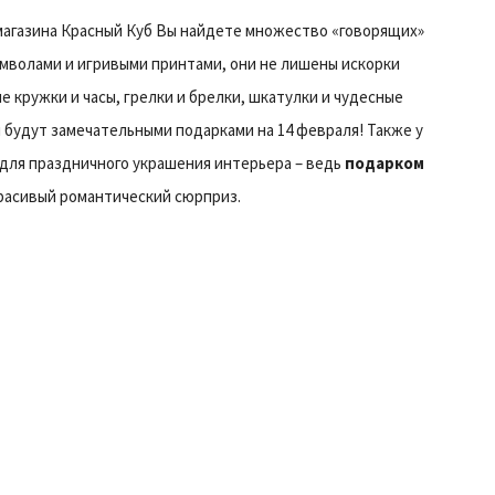
 магазина Красный Куб Вы найдете множество «говорящих»
мволами и игривыми принтами, они не лишены искорки
 кружки и часы, грелки и брелки, шкатулки и чудесные
ы будут замечательными подарками на 14 февраля! Также у
 для праздничного украшения интерьера – ведь
подарком
красивый романтический сюрприз.