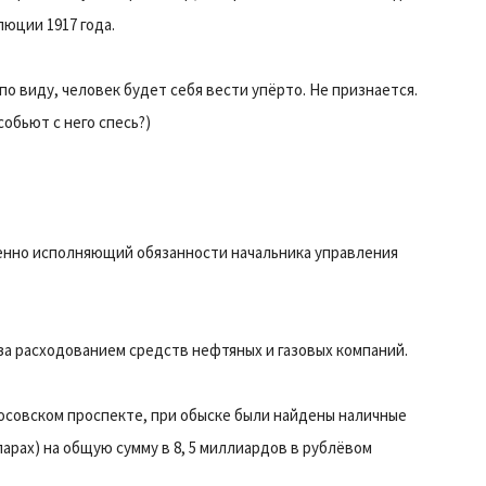
юции 1917 года.
по виду, человек будет себя вести упёрто. Не признается.
собьют с него спесь?)
менно исполняющий обязанности начальника управления
за расходованием средств нефтяных и газовых компаний.
осовском проспекте, при обыске были найдены наличные
арах) на общую сумму в 8, 5 миллиардов в рублёвом