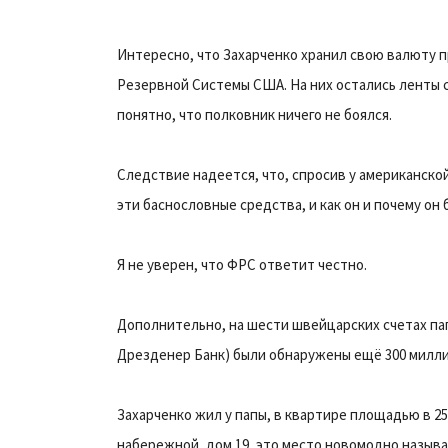
Интересно, что Захарченко хранил свою валюту 
Резервной Системы США. На них остались ленты с
понятно, что полковник ничего не боялся.
Следствие надеется, что, спросив у американско
эти баснословные средства, и как он и почему он 
Я не уверен, что ФРС ответит честно.
Дополнительно, на шести швейцарских счетах па
Дрезденер Банк) были обнаружены ещё 300 милли
Захарченко жил у папы, в квартире площадью в 250
набережной, дом 19, это место новомодно называе