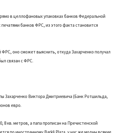
прямо в целлофановых упаковках банков Федеральной
 печатями банков ФРС, из этого факта становится
й ФРС, оно сможет выяснить, откуда Захарченко получал
был связан с ФРС.
пы Захарченко Виктора Дмитриевича (Банк Ротшильда,
онов евро.
, 8 кв. метров, а папа прописан на Пречистенской
тся по иностранному Barkli Plaza, у нас же модны всякие