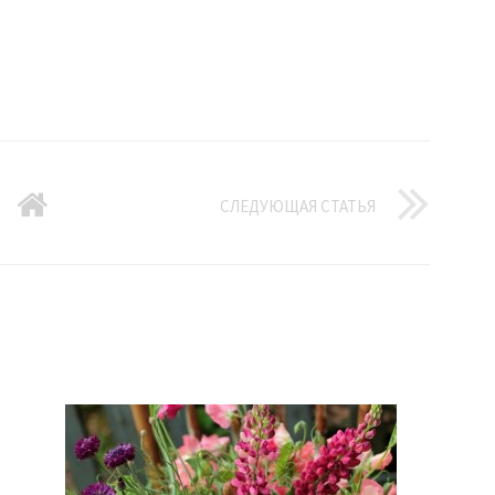
СЛЕДУЮЩАЯ СТАТЬЯ