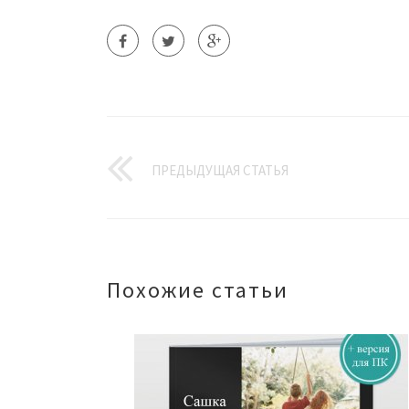
ПРЕДЫДУЩАЯ СТАТЬЯ
Похожие статьи