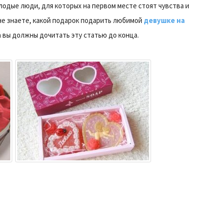
лодые люди, для которых на первом месте стоят чувства и
не знаете, какой подарок подарить любимой
девушке на
а вы должны дочитать эту статью до конца.