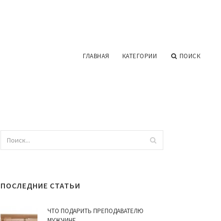
ГЛАВНАЯ
КАТЕГОРИИ
ПОИСК
ПОСЛЕДНИЕ СТАТЬИ
ЧТО ПОДАРИТЬ ПРЕПОДАВАТЕЛЮ
МУЖЧИНЕ