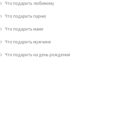
Что подарить любимому
Что подарить парню
Что подарить маме
Что подарить мужчине
Что подарить на день рождения