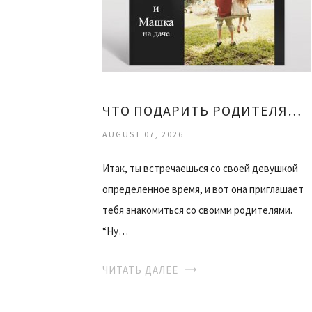
ЧТО ПОДАРИТЬ РОДИТЕЛЯМ ДЕВУШКИ
AUGUST 07, 2026
Итак, ты встречаешься со своей девушкой
определенное время, и вот она приглашает
тебя знакомиться со своими родителями.
“Ну…
ЧИТАТЬ ДАЛЕЕ