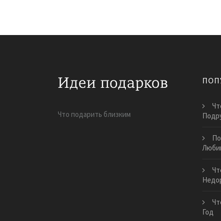
ПОП
Чт
Что подарить близким
Подру
По
Люби
Чт
Недо
Чт
Год