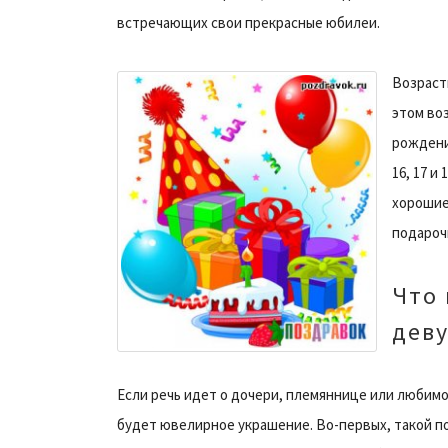
встречающих свои прекрасные юбилеи.
Возрастн
этом во
рождени
16, 17 и
хорошие
подароч
Что
дев
Если речь идет о дочери, племяннице или любимо
будет ювелирное украшение. Во-первых, такой по