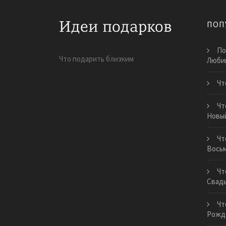
ПОП
По
Что подарить близким
Люби
Чт
Чт
Новый
Чт
Вось
Чт
Свадь
Чт
Рожд