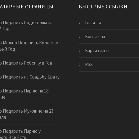
УЛЯРНЫЕ СТРАНИЦЫ
БЫСТРЫЕ ССЫЛКИ
о Подарить Родителям на
Главная
 Год
Контакты
о Можно Подарить Коллегам
вый Год
Карта сайта
о Подарить Ребенку в Год
RSS
о Подарить на Свадьбу Брату
о Подарить Парню на 18
тие
о Подарить Мужчине на 23
аля
о Подарить Парню у
ого Все Есть