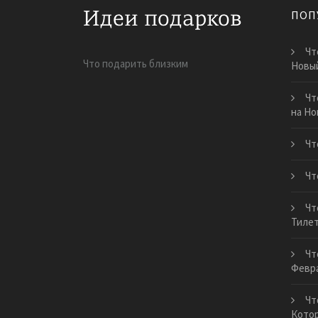
ПОП
Чт
Что подарить близким
Новый
Чт
на Но
Чт
Чт
Чт
Тиле
Чт
Февр
Чт
Котор