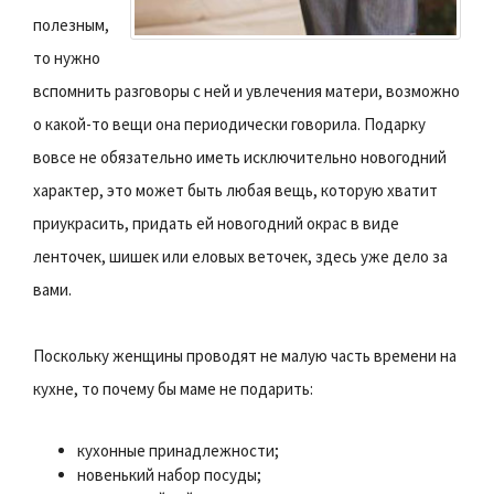
полезным,
то нужно
вспомнить разговоры с ней и увлечения матери, возможно
о какой-то вещи она периодически говорила. Подарку
вовсе не обязательно иметь исключительно новогодний
характер, это может быть любая вещь, которую хватит
приукрасить, придать ей новогодний окрас в виде
ленточек, шишек или еловых веточек, здесь уже дело за
вами.
Поскольку женщины проводят не малую часть времени на
кухне, то почему бы маме не подарить:
кухонные принадлежности;
новенький набор посуды;