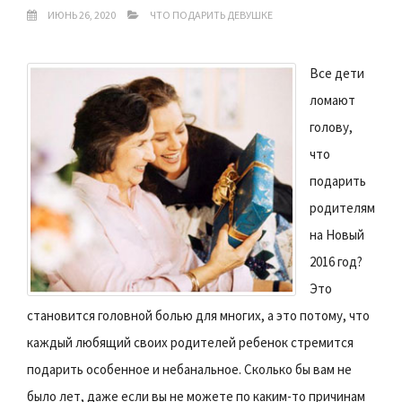
ИЮНЬ 26, 2020
ЧТО ПОДАРИТЬ ДЕВУШКЕ
Все дети
ломают
голову,
что
подарить
родителям
на Новый
2016 год?
Это
становится головной болью для многих, а это потому, что
каждый любящий своих родителей ребенок стремится
подарить особенное и небанальное. Сколько бы вам не
было лет, даже если вы не можете по каким-то причинам